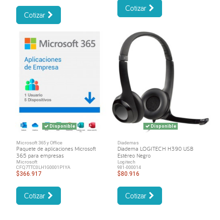
Cotizar
Cotizar
Disponible
Disponible
Microsoft 365 y Office
Diademas
Paquete de aplicaciones Microsoft
Diadema LOGITECH H390 USB
365 para empresas
Estéreo Negro
Microsoft
Logitech
CFQ7TTC0LH1G0001P1YA
981-000014
$366.917
$80.916
Cotizar
Cotizar