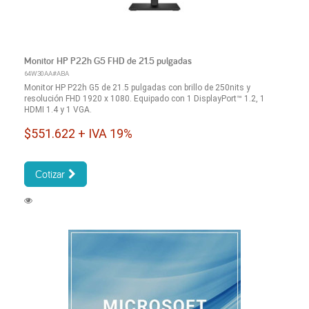
Monitor HP P22h G5 FHD de 21.5 pulgadas
64W30AA#ABA
Monitor HP P22h G5 de 21.5 pulgadas con brillo de 250nits y
resolución FHD 1920 x 1080. Equipado con 1 DisplayPort™ 1.2, 1
HDMI 1.4 y 1 VGA.
$551.622 + IVA 19%
Cotizar