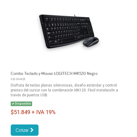
Combo Teclado y Mouse LOGITECH MK120 Negro
920-004428
Disfruta de teclas planas silenciosas, diseño estándar y control
preciso del cursor con la combinación MK120. Fácil instalación a
través de puertos USB.
Disponible
$51.849 + IVA 19%
Cotizar