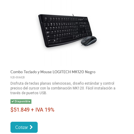
Combo Teclado y Mouse LOGITECH MK120 Negro
920-004428
Disfruta de teclas planas silenciosas, diseño estándar y control
preciso del cursor con la combinación MK120. Fácil instalación a
través de puertos USB.
Disponible
$51.849 + IVA 19%
Cotizar