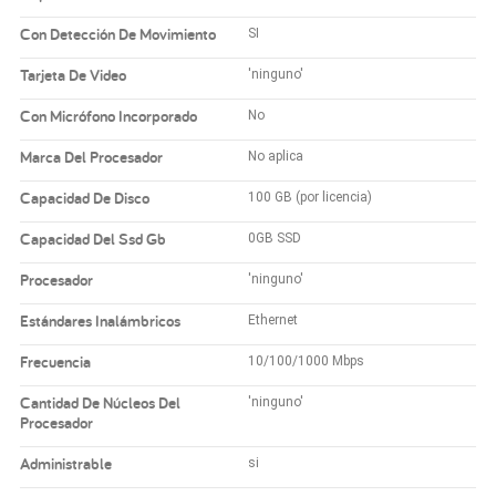
Con Detección De Movimiento
SI
Tarjeta De Video
'ninguno'
Con Micrófono Incorporado
No
Marca Del Procesador
No aplica
Capacidad De Disco
100 GB (por licencia)
Capacidad Del Ssd Gb
0GB SSD
Procesador
'ninguno'
Estándares Inalámbricos
Ethernet
Frecuencia
10/100/1000 Mbps
Cantidad De Núcleos Del
'ninguno'
Procesador
Administrable
si