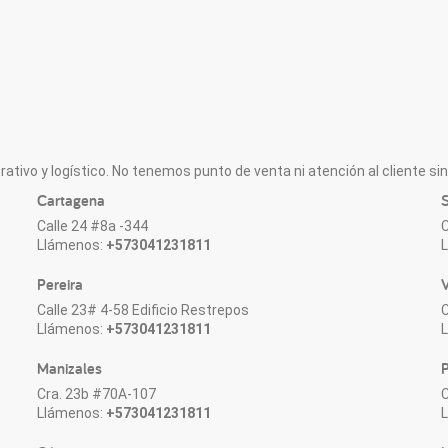
ativo y logístico. No tenemos punto de venta ni atención al cliente sin 
Cartagena
S
Calle 24 #8a -344
C
Llámenos:
+573041231811
Pereira
V
Calle 23# 4-58 Edificio Restrepos
C
Llámenos:
+573041231811
Manizales
P
Cra. 23b #70A-107
C
Llámenos:
+573041231811