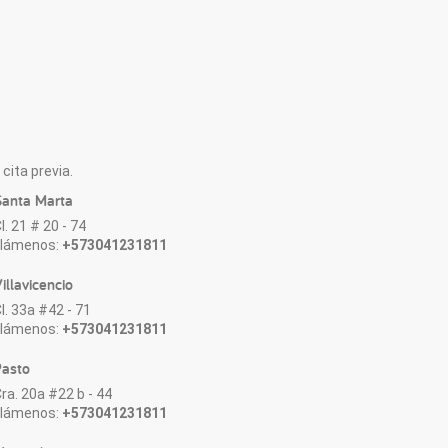
cita previa.
anta Marta
l. 21 # 20 - 74
Llámenos:
+573041231811
illavicencio
l. 33a #42 - 71
Llámenos:
+573041231811
asto
ra. 20a #22 b - 44
Llámenos:
+573041231811