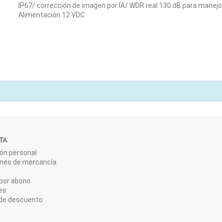
IP67/ corrección de imagen por IA/ WDR real 130 dB para manejo
Alimentación 12 VDC
TA
ón personal
ones de mercancía
por abono
es
de descuento