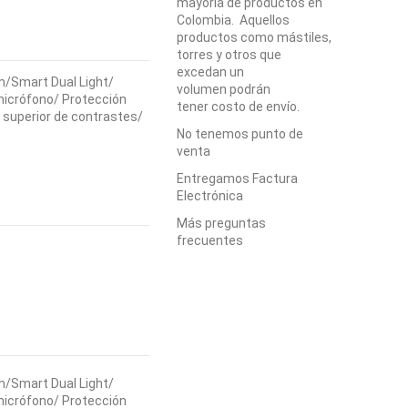
mayoría de productos en
Colombia. Aquellos
productos como mástiles,
torres y otros que
excedan un
m/Smart Dual Light/
volumen podrán
micrófono/ Protección
tener costo de envío.
 superior de contrastes/
No tenemos punto de
venta
Entregamos Factura
Electrónica
Más preguntas
frecuentes
m/Smart Dual Light/
micrófono/ Protección