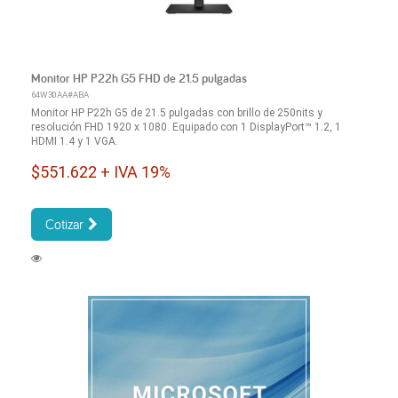
Monitor HP P22h G5 FHD de 21.5 pulgadas
64W30AA#ABA
Monitor HP P22h G5 de 21.5 pulgadas con brillo de 250nits y
resolución FHD 1920 x 1080. Equipado con 1 DisplayPort™ 1.2, 1
HDMI 1.4 y 1 VGA.
$551.622 + IVA 19%
Cotizar