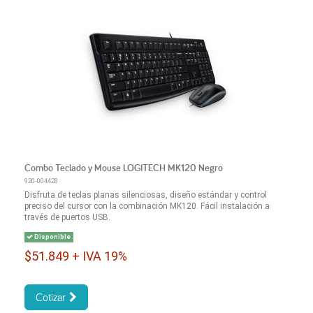
Combo Teclado y Mouse LOGITECH MK120 Negro
920-004428
Disfruta de teclas planas silenciosas, diseño estándar y control
preciso del cursor con la combinación MK120. Fácil instalación a
través de puertos USB.
Disponible
$51.849 + IVA 19%
Cotizar