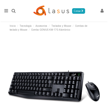
Cotizar
Inicio
Tecnología
Accesorios
Teclados y Mouse
Combos de
teclado y Mouse
Combo GENIUS KM-170 Alámbrico