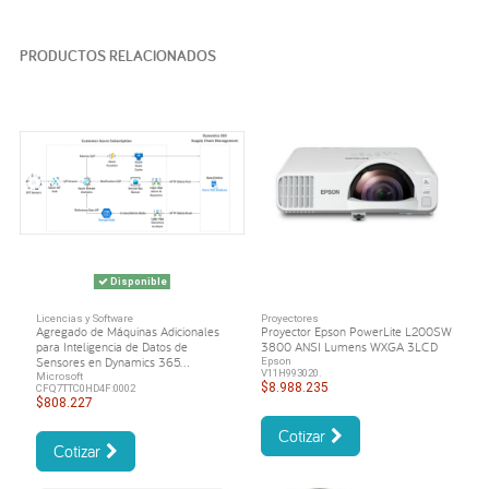
PRODUCTOS RELACIONADOS
Disponible
Licencias y Software
Proyectores
Agregado de Máquinas Adicionales
Proyector Epson PowerLite L200SW
para Inteligencia de Datos de
3800 ANSI Lumens WXGA 3LCD
Sensores en Dynamics 365...
Epson
V11H993020.
Microsoft
$8.988.235
CFQ7TTC0HD4F:0002
$808.227
Cotizar
Cotizar