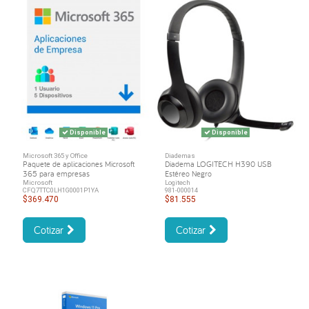
Disponible
Disponible
Microsoft 365 y Office
Diademas
Paquete de aplicaciones Microsoft
Diadema LOGITECH H390 USB
365 para empresas
Estéreo Negro
Microsoft
Logitech
CFQ7TTC0LH1G0001P1YA
981-000014
$369.470
$81.555
Cotizar
Cotizar