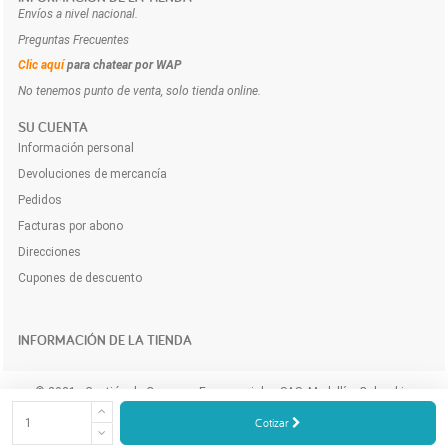
Envíos a nivel nacional.
Preguntas Frecuentes
Clic aquí
para chatear por WAP
No tenemos punto de venta, solo tienda online.
SU CUENTA
Información personal
Devoluciones de mercancía
Pedidos
Facturas por abono
Direcciones
Cupones de descuento
INFORMACIÓN DE LA TIENDA
© 2021 - Gestión de Compras Empresariales SAS. Medellín, Colombia.
Compra y cotiza los productos e insumos para tu empresa a domicilio y
Cotizar
online.