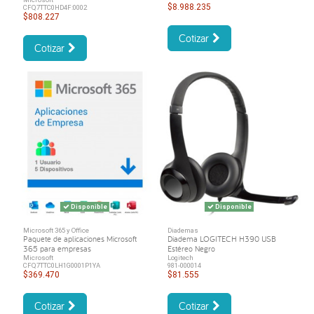
$8.988.235
CFQ7TTC0HD4F:0002
$808.227
Cotizar
Cotizar
Disponible
Disponible
Microsoft 365 y Office
Diademas
Paquete de aplicaciones Microsoft
Diadema LOGITECH H390 USB
365 para empresas
Estéreo Negro
Microsoft
Logitech
CFQ7TTC0LH1G0001P1YA
981-000014
$369.470
$81.555
Cotizar
Cotizar