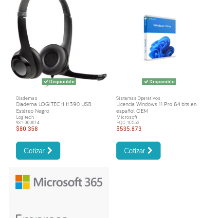
Disponible
Disponible
Diademas
Sistemas Operativos
Diadema LOGITECH H390 USB
Licencia Windows 11 Pro 64 bits en
Estéreo Negro
español OEM
Logitech
Microsoft
981-000014
FQC-10553
$80.358
$535.873
Cotizar
Cotizar