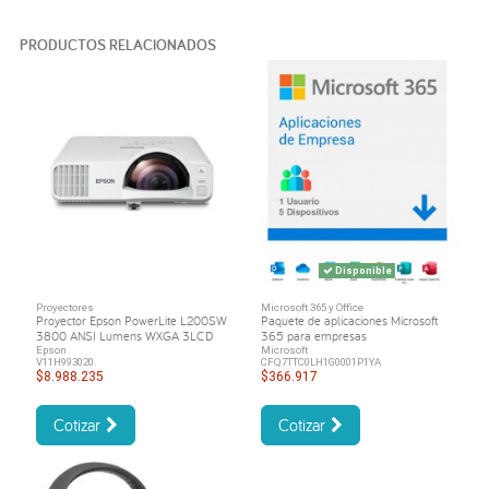
PRODUCTOS RELACIONADOS
Disponible
Proyectores
Microsoft 365 y Office
Proyector Epson PowerLite L200SW
Paquete de aplicaciones Microsoft
3800 ANSI Lumens WXGA 3LCD
365 para empresas
Epson
Microsoft
V11H993020.
CFQ7TTC0LH1G0001P1YA
$8.988.235
$366.917
Cotizar
Cotizar