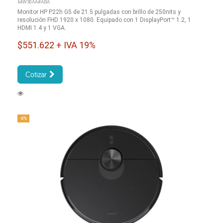
64W30AA#ABA
Monitor HP P22h G5 de 21.5 pulgadas con brillo de 250nits y
resolución FHD 1920 x 1080. Equipado con 1 DisplayPort™ 1.2, 1
HDMI 1.4 y 1 VGA.
$551.622 + IVA 19%
Cotizar
-8%