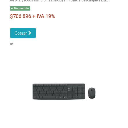
64 bits y todos los idiomas. Incluye 1 licencia descargable ESD.
Disponible
$706.896 + IVA 19%
Cotizar