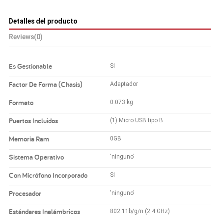
Detalles del producto
Reviews
(0)
Es Gestionable
SI
Factor De Forma (Chasís)
Adaptador
Formato
0.073 kg
Puertos Incluidos
(1) Micro USB tipo B
Memoria Ram
0GB
Sistema Operativo
'ninguno'
Con Micrófono Incorporado
SI
Procesador
'ninguno'
Estándares Inalámbricos
802.11b/g/n (2.4 GHz)