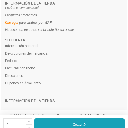
INFORMACIÓN DE LA TIENDA
Envíos a nivel nacional.
Preguntas Frecuentes
Clic aquí
para chatear por WAP
No tenemos punto de venta, solo tienda online.
SU CUENTA
Información personal
Devoluciones de mercancía
Pedidos
Facturas por abono
Direcciones
Cupones de descuento
INFORMACIÓN DE LA TIENDA
© 2021 - Gestión de Compras Empresariales SAS. Medellín, Colombia.
Compra y cotiza los productos e insumos para tu empresa a domicilio y
Cotizar
online.