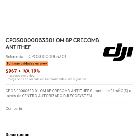
CPOS0000063301 OM 8P CRECOMB
ANTITHEF
CP.OS.00000633.01
Referencia
Últimas unidades en stock
$967 + IVA 19%
Impuestos excluidos
Entrega de 1 a 5 días hábiles. Generalmente al día siguiente.
CP.OS.00000633.01 OM 8P CRECOMB ANTITHEF Garantia de 01 AÑO(S) a
través de CENTRO AUTORIZADO DJI ECOSYSTEM
Compartir
Descripción