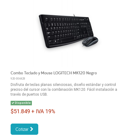
Combo Teclado y Mouse LOGITECH MK120 Negro
920-004428
Disfruta de teclas planas silenciosas, diseño estándar y control
preciso del cursor con la combinación MK120. Fácil instalación a
través de puertos USB.
Disponible
$51.849 + IVA 19%
Cotizar