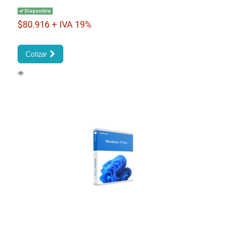
Disponible
$80.916 + IVA 19%
Cotizar