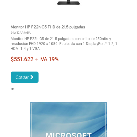
Monitor HP P22h G5 FHD de 21.5 pulgadas
64W30AA#ABA
Monitor HP P22h G5 de 21.5 pulgadas con brillo de 250nits y
resolución FHD 1920 x 1080. Equipado con 1 DisplayPort™ 1.2, 1
HDMI 1.4 y 1 VGA.
$551.622 + IVA 19%
Cotizar