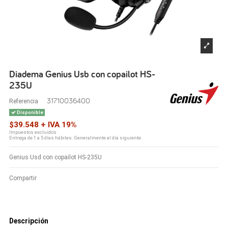
Diadema Genius Usb con copailot HS-
235U
31710036400
Referencia
Disponible
$39.548 + IVA 19%
Impuestos excluidos
Entrega de 1 a 5 días hábiles. Generalmente al día siguiente.
Genius Usd con copailot HS-235U
Compartir
Descripción