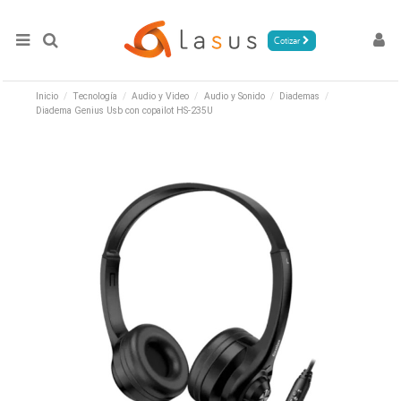
Cotizar
Inicio
Tecnología
Audio y Video
Audio y Sonido
Diademas
Diadema Genius Usb con copailot HS-235U