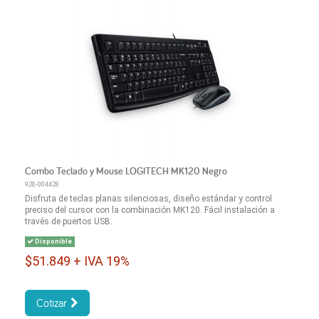
Combo Teclado y Mouse LOGITECH MK120 Negro
920-004428
Disfruta de teclas planas silenciosas, diseño estándar y control
preciso del cursor con la combinación MK120. Fácil instalación a
través de puertos USB.
Disponible
$51.849 + IVA 19%
Cotizar