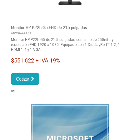
Monitor HP P22h G5 FHD de 21.5 pulgadas
64W30AA#ABA
Monitor HP P22h G5 de 21.5 pulgadas con brillo de 250nits y
resolución FHD 1920 x 1080. Equipado con 1 DisplayPort™ 1.2, 1
HDMI 1.4 y 1 VGA.
$551.622 + IVA 19%
Cotizar