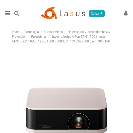
Cotizar
Inicio
Tecnología
Audio y Video
Sistemas de Videoconferencia y
Proyección
Proyectores
Epson Lifestudio Pop EF-61 700 lmenes
ANSI 3LCD 1080p 1920x1080 50000001 169 762 - 3810 mm 30 - 150