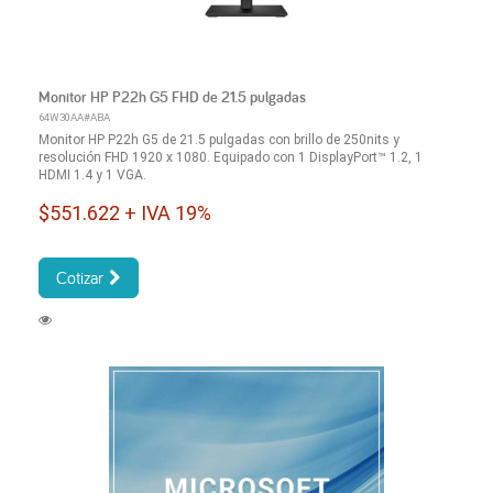
Monitor HP P22h G5 FHD de 21.5 pulgadas
64W30AA#ABA
Monitor HP P22h G5 de 21.5 pulgadas con brillo de 250nits y
resolución FHD 1920 x 1080. Equipado con 1 DisplayPort™ 1.2, 1
HDMI 1.4 y 1 VGA.
$551.622 + IVA 19%
Cotizar