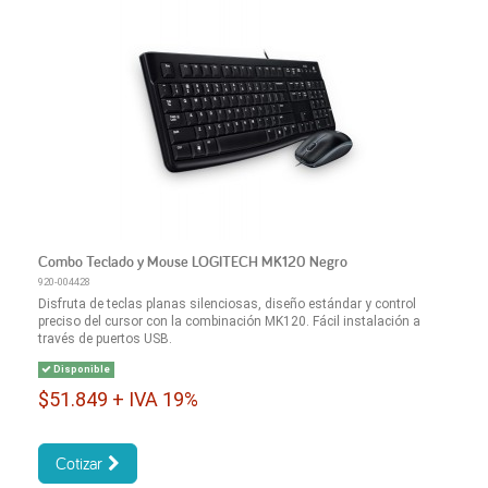
Combo Teclado y Mouse LOGITECH MK120 Negro
920-004428
Disfruta de teclas planas silenciosas, diseño estándar y control
preciso del cursor con la combinación MK120. Fácil instalación a
través de puertos USB.
Disponible
$51.849 + IVA 19%
Cotizar