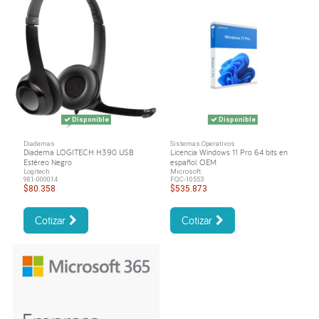
Disponible
Disponible
Diademas
Sistemas Operativos
Diadema LOGITECH H390 USB
Licencia Windows 11 Pro 64 bits en
Estéreo Negro
español OEM
Logitech
Microsoft
981-000014
FQC-10553
$80.358
$535.873
Cotizar
Cotizar