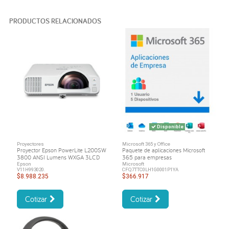
PRODUCTOS RELACIONADOS
Disponible
Proyectores
Microsoft 365 y Office
Proyector Epson PowerLite L200SW
Paquete de aplicaciones Microsoft
3800 ANSI Lumens WXGA 3LCD
365 para empresas
Epson
Microsoft
V11H993020.
CFQ7TTC0LH1G0001P1YA
$8.988.235
$366.917
Cotizar
Cotizar