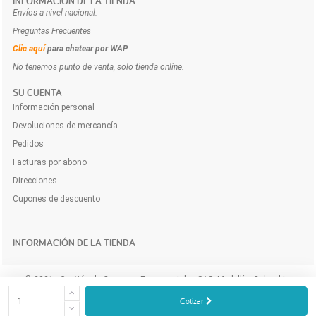
INFORMACIÓN DE LA TIENDA
Envíos a nivel nacional.
Preguntas Frecuentes
Clic aquí
para chatear por WAP
No tenemos punto de venta, solo tienda online.
SU CUENTA
Información personal
Devoluciones de mercancía
Pedidos
Facturas por abono
Direcciones
Cupones de descuento
INFORMACIÓN DE LA TIENDA
© 2021 - Gestión de Compras Empresariales SAS. Medellín, Colombia.
Compra y cotiza los productos e insumos para tu empresa a domicilio y
Cotizar
online.