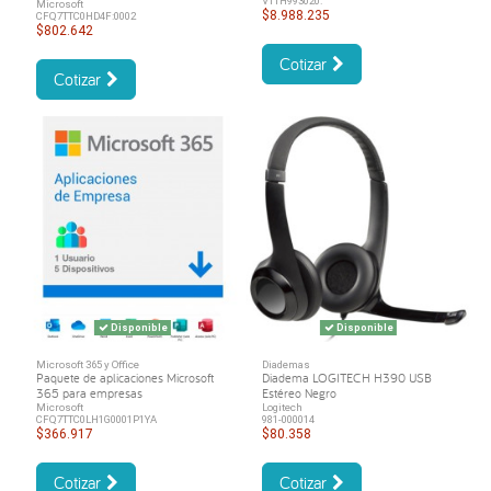
V11H993020.
Microsoft
$8.988.235
CFQ7TTC0HD4F:0002
$802.642
Cotizar
Cotizar
Disponible
Disponible
Microsoft 365 y Office
Diademas
Paquete de aplicaciones Microsoft
Diadema LOGITECH H390 USB
365 para empresas
Estéreo Negro
Microsoft
Logitech
CFQ7TTC0LH1G0001P1YA
981-000014
$366.917
$80.358
Cotizar
Cotizar