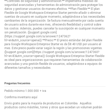
**Controles de seguridad y administración:** Implementa medidas de
seguridad avanzadas y herramientas de administración para proteger los
datos y gestionar usuarios de manera efectiva. **Plan Flexible:** El plan
Flexible de Google Workspace Enterprise Starter permite añadir o eliminar
cuentas de usuario en cualquier momento, adaptándose a las necesidades
cambiantes de la organización. Se factura mensualmente por cada cuenta
de usuario activa durante ese mes, ofreciendo flexibilidad y control sobre
los costos. Además, puedes cancelar la suscripción en cualquier momento
sin penalización. ([support.google.com]
(https://support.google.com/a/answer/1247362?
hl=en&utm_source=openai)) **Precio:** El precio estándar del plan Flexible
para Google Workspace Enterprise Starter es de $8.40 USD por usuario al
mes. Este precio puede variar según la región y las promociones vigentes.
([support.google.com](https://support.google.com/a/answer/1247360?
hl=en-IE&utm_source=openai)) Google Workspace Enterprise Starter Flexible
es ideal para organizaciones que requieren herramientas de colaboración
avanzadas y una gestión flexible de usuarios, adaptándose a equipos de
diferentes tamaños y necesidades.
Preguntas frecuentes
Pedido mínimo 1.000.000 + iva
Confirma inventario aquí
Envío gratis para la mayoría de productos en Colombia. Aquellos
productos como mástiles, torres y otros que excedan un volumen podrán