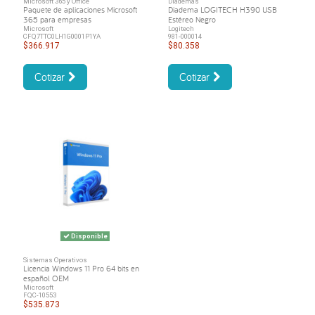
Microsoft 365 y Office
Diademas
Paquete de aplicaciones Microsoft
Diadema LOGITECH H390 USB
365 para empresas
Estéreo Negro
Microsoft
Logitech
CFQ7TTC0LH1G0001P1YA
981-000014
$366.917
$80.358
Cotizar
Cotizar
Disponible
Sistemas Operativos
Licencia Windows 11 Pro 64 bits en
español OEM
Microsoft
FQC-10553
$535.873