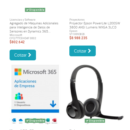
Disponible
Licencias y Software
Proyectores
Agregado de Máquinas Adicionales
Proyector Epson PowerLite L200SW
para Inteligencia de Datos de
3800 ANSI Lumens WXGA 3LCD
Sensores en Dynamics 365...
Epson
V11H993020.
Microsoft
$8.988.235
CFQ7TTC0HD4F:0002
$802.642
Cotizar
Cotizar
Disponible
Disponible