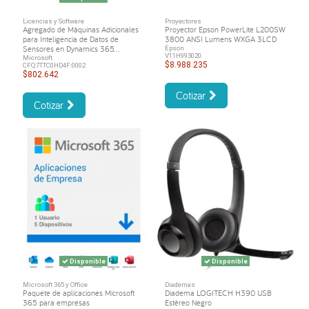
Licencias y Software
Proyectores
Agregado de Máquinas Adicionales
Proyector Epson PowerLite L200SW
para Inteligencia de Datos de
3800 ANSI Lumens WXGA 3LCD
Sensores en Dynamics 365...
Epson
V11H993020.
Microsoft
$8.988.235
CFQ7TTC0HD4F:0002
$802.642
Cotizar
Cotizar
Disponible
Disponible
Microsoft 365 y Office
Diademas
Paquete de aplicaciones Microsoft
Diadema LOGITECH H390 USB
365 para empresas
Estéreo Negro