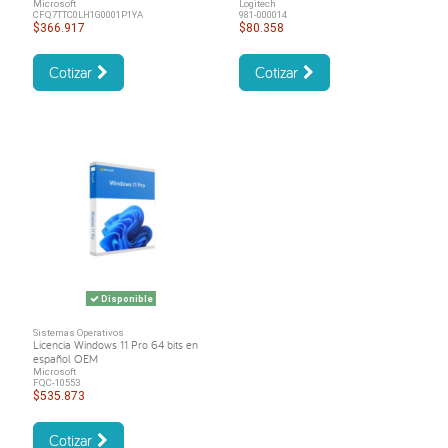
Microsoft
Logitech
CFQ7TTC0LH1G0001P1YA
981-000014
$366.917
$80.358
Cotizar
Cotizar
Disponible
Sistemas Operativos
Licencia Windows 11 Pro 64 bits en
español OEM
Microsoft
FQC-10553
$535.873
Cotizar