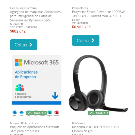
Licencias y Software
Proyectores
Agregado de Máquinas Adicionales
Proyector Epson PowerLite L200SW
para Inteligencia de Datos de
3800 ANSI Lumens WXGA 3LCD
Sensores en Dynamics 365...
Epson
V11H993020.
Microsoft
$8.988.235
CFQ7TTC0HD4F:0002
$802.642
Cotizar
Cotizar
Disponible
Disponible
Microsoft 365 y Office
Diademas
Paquete de aplicaciones Microsoft
Diadema LOGITECH H390 USB
365 para empresas
Estéreo Negro
Microsoft
Logitech