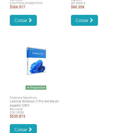
CFQ7TTC0LH1G0001P1YA
981-000014
$366.917
$80.358
Cotizar
Cotizar
Disponible
Sistemas Operativos
Licencia Windows 11 Pro 64 bits en
español OEM
Microsoft
FQC-10553
$535.873
Cotizar