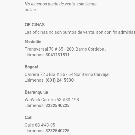
No tenemos punto de venta, solo tienda
online.
OFICINAS
Las oficinas no son puntos de venta, son con fin administr
Medellín
Transversal 78 # 65 - 200, Barrio Córdoba .
Llámenos:
3041231811
Bogotá
Carrera 72 J BIS # 36 - 64 Sur Barrio Carvajal
Llámenos:
(601) 2415530
Barranquilla
WeWork Carrera 53 #80-198
Llámenos:
3232540225
Cali
Calle 6B #43-05
Llámenos:
3232540225