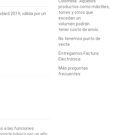
Colombia. Aquellos
productos como mástiles,
torres y otros que
dard 2019, válida por un
excedan un
volumen podrán
tener costo de envío.
No tenemos punto de
venta
Entregamos Factura
Electrónica
Más preguntas
frecuentes
so a las funciones
oporte básico por un año.