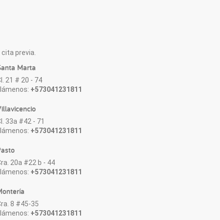
cita previa.
anta Marta
l. 21 # 20 - 74
Llámenos:
+573041231811
illavicencio
l. 33a #42 - 71
Llámenos:
+573041231811
asto
ra. 20a #22 b - 44
Llámenos:
+573041231811
ontería
ra. 8 #45-35
Llámenos:
+573041231811