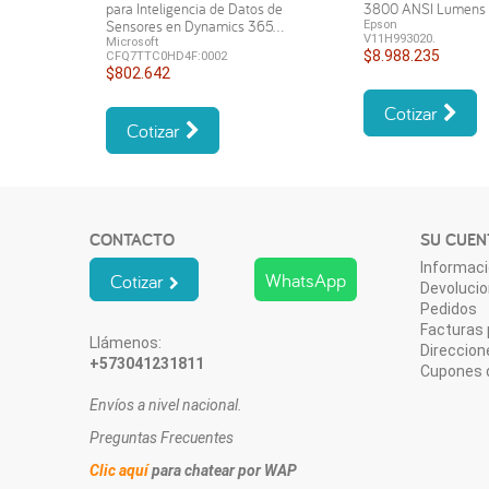
para Inteligencia de Datos de
3800 ANSI Lumen
Sensores en Dynamics 365...
Epson
V11H993020.
Microsoft
$8.988.235
CFQ7TTC0HD4F:0002
$802.642
Cotizar
Cotizar
CONTACTO
SU CUEN
Informaci
WhatsApp
Cotizar
Devoluci
Pedidos
Facturas 
Llámenos:
Direccion
+573041231811
Cupones 
Envíos a nivel nacional.
Preguntas Frecuentes
Clic aquí
para chatear por WAP