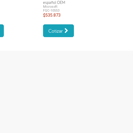
español OEM
Microsoft
FQC-10553
$535.873
Cotizar