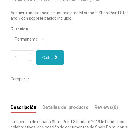
Entrega de 1 a 5 días hábiles. Generalmente al día siguiente.
Adquiera una licencia de usuario para Microsoft SharePoint Stan
año y con soporte básico incluido.
Duracion
Cotizar
Compartir
Descripción
Detalles del producto
Reviews
(0)
La Licencia de usuario SharePoint Standard 2019 le brinda acce
colaborativas y de gestión de documentos de SharePoint, con s