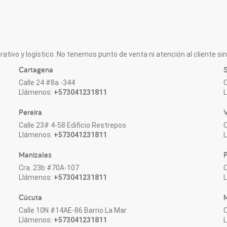
ativo y logístico. No tenemos punto de venta ni atención al cliente sin 
Cartagena
S
Calle 24 #8a -344
C
Llámenos:
+573041231811
Pereira
V
Calle 23# 4-58 Edificio Restrepos
C
Llámenos:
+573041231811
Manizales
P
Cra. 23b #70A-107
C
Llámenos:
+573041231811
Cúcuta
M
Calle 10N #14AE-86 Barrio La Mar
C
Llámenos:
+573041231811