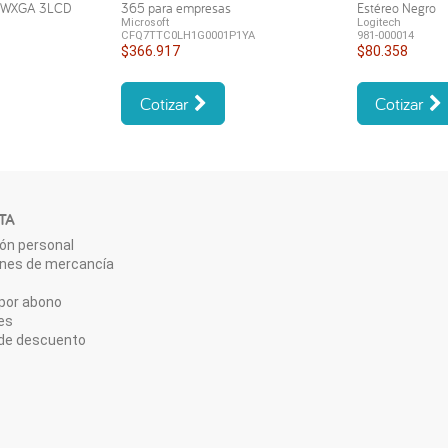
s WXGA 3LCD
365 para empresas
Estéreo Negro
Microsoft
Logitech
CFQ7TTC0LH1G0001P1YA
981-000014
$366.917
$80.358
Cotizar
Cotizar
TA
ón personal
ones de mercancía
por abono
es
de descuento