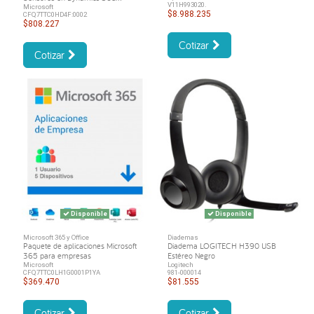
V11H993020.
Microsoft
$8.988.235
CFQ7TTC0HD4F:0002
$808.227
Cotizar
Cotizar
Disponible
Disponible
Microsoft 365 y Office
Diademas
Paquete de aplicaciones Microsoft
Diadema LOGITECH H390 USB
365 para empresas
Estéreo Negro
Microsoft
Logitech
CFQ7TTC0LH1G0001P1YA
981-000014
$369.470
$81.555
Cotizar
Cotizar