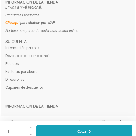
INFORMACIÓN DE LA TIENDA
Envíos a nivel nacional.
Preguntas Frecuentes
Clic aquí
para chatear por WAP
No tenemos punto de venta, solo tienda online.
SU CUENTA
Información personal
Devoluciones de mercancía
Pedidos
Facturas por abono
Direcciones
Cupones de descuento
INFORMACIÓN DE LA TIENDA
© 2021 - Gestión de Compras Empresariales SAS. Medellín, Colombia.
Compra y cotiza los productos e insumos para tu empresa a domicilio y
Cotizar
online.