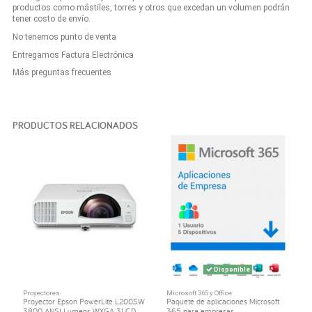
productos como mástiles, torres y otros que excedan un volumen podrán
tener costo de envío.
No tenemos punto de venta
Entregamos Factura Electrónica
Más preguntas frecuentes
PRODUCTOS RELACIONADOS
Disponible
Proyectores
Microsoft 365 y Office
Proyector Epson PowerLite L200SW
Paquete de aplicaciones Microsoft
3800 ANSI Lumens WXGA 3LCD
365 para empresas