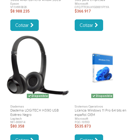
Epson
Microsoft
V11H993020.
CFQ7TTC0LH1G0001P1YA
$8.988.235
$366.917
Cotizar
Cotizar
Disponible
Disponible
Diademas
Sistemas Operativos
Diadema LOGITECH H390 USB
Licencia Windows 11 Pro 64 bits en
Estéreo Negro
español OEM
Logitech
Microsoft
981-000014
FQC-10553
$80.358
$535.873