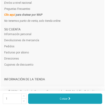
Envíos a nivel nacional.
Preguntas Frecuentes
Clic aquí
para chatear por WAP
No tenemos punto de venta, solo tienda online.
SU CUENTA
Información personal
Devoluciones de mercancía
Pedidos
Facturas por abono
Direcciones
Cupones de descuento
INFORMACIÓN DE LA TIENDA
© 2021 - Gestión de Compras Empresariales SAS. Medellín, Colombia.
Compra y cotiza los productos e insumos para tu empresa a domicilio y
Cotizar
online.