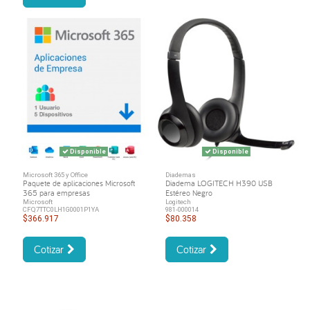
Disponible
Disponible
Microsoft 365 y Office
Diademas
Paquete de aplicaciones Microsoft
Diadema LOGITECH H390 USB
365 para empresas
Estéreo Negro
Microsoft
Logitech
CFQ7TTC0LH1G0001P1YA
981-000014
$366.917
$80.358
Cotizar
Cotizar