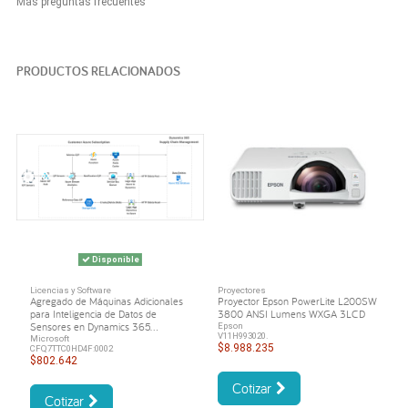
Más preguntas frecuentes
PRODUCTOS RELACIONADOS
Disponible
Licencias y Software
Proyectores
Agregado de Máquinas Adicionales
Proyector Epson PowerLite L200SW
para Inteligencia de Datos de
3800 ANSI Lumens WXGA 3LCD
Sensores en Dynamics 365...
Epson
V11H993020.
Microsoft
$8.988.235
CFQ7TTC0HD4F:0002
$802.642
Cotizar
Cotizar