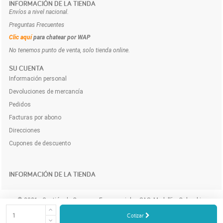
INFORMACIÓN DE LA TIENDA
Envíos a nivel nacional.
Preguntas Frecuentes
Clic aquí
para chatear por WAP
No tenemos punto de venta, solo tienda online.
SU CUENTA
Información personal
Devoluciones de mercancía
Pedidos
Facturas por abono
Direcciones
Cupones de descuento
INFORMACIÓN DE LA TIENDA
© 2021 - Gestión de Compras Empresariales SAS. Medellín, Colombia.
Compra y cotiza los productos e insumos para tu empresa a domicilio y
Cotizar
online.