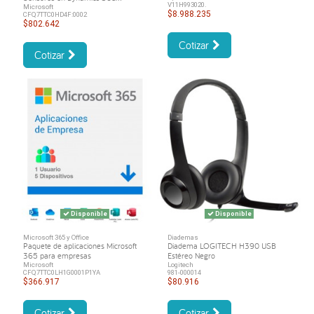
V11H993020.
Microsoft
$8.988.235
CFQ7TTC0HD4F:0002
$802.642
Cotizar
Cotizar
Disponible
Disponible
Microsoft 365 y Office
Diademas
Paquete de aplicaciones Microsoft
Diadema LOGITECH H390 USB
365 para empresas
Estéreo Negro
Microsoft
Logitech
CFQ7TTC0LH1G0001P1YA
981-000014
$366.917
$80.916
Cotizar
Cotizar