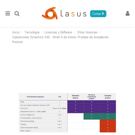
Cotizar
Inicio
Tecnología
Licencias y Software
Otras licencias
Operaciones Dynamics 365 - Nivel 3 de Arena: Pruebas de Aceptación
Premier