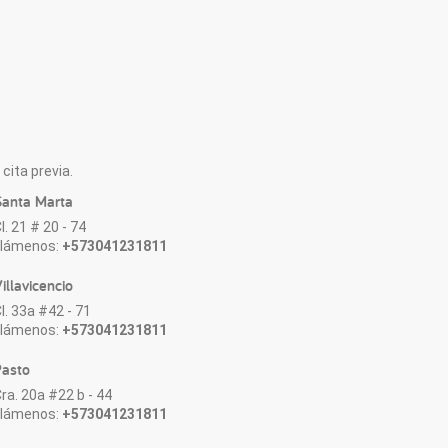
cita previa.
anta Marta
l. 21 # 20 - 74
Llámenos:
+573041231811
illavicencio
l. 33a #42 - 71
Llámenos:
+573041231811
asto
ra. 20a #22 b - 44
Llámenos:
+573041231811