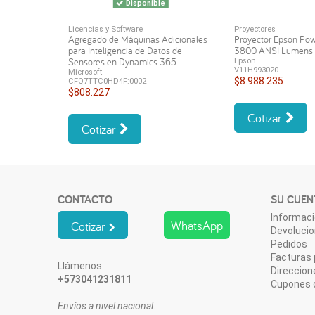
Disponible
Licencias y Software
Proyectores
Agregado de Máquinas Adicionales
Proyector Epson Po
para Inteligencia de Datos de
3800 ANSI Lumen
Sensores en Dynamics 365...
Epson
V11H993020.
Microsoft
$8.988.235
CFQ7TTC0HD4F:0002
$808.227
Cotizar
Cotizar
CONTACTO
SU CUEN
Informaci
WhatsApp
Cotizar
Devoluci
Pedidos
Facturas 
Llámenos:
Direccion
+573041231811
Cupones 
Envíos a nivel nacional.