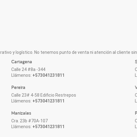
ativo y logístico. No tenemos punto de venta ni atención al cliente sin 
Cartagena
S
Calle 24 #8a -344
C
Llámenos:
+573041231811
Pereira
V
Calle 23# 4-58 Edificio Restrepos
C
Llámenos:
+573041231811
Manizales
P
Cra. 23b #70A-107
C
Llámenos:
+573041231811