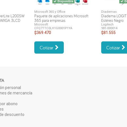
Disponible
Di
Microsoft 365 y Office
Diademas
werLite L200SW
Paquete de aplicaciones Microsoft
Diadema LOGI
s WXGA 3LCD
365 para empresas
Estéreo Negro
Microsoft
Logitech
CFQ7TTC0LH1G0001P1YA
981-000014
$369.470
$81.555
Cotizar
Cotizar
TA
ón personal
ones de mercancía
por abono
es
de descuento