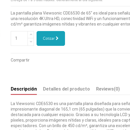
Entrega de 1 a 5 días hábiles. Generalmente al día siguiente.
La pantalla plana Viewsonic CDE6530 de 65" es ideal para señaliz
una resolución 4K Ultra HD, conectividad WiFi y un funcionamiento
cd/m² garantiza imágenes nítidas y vibrantes en cualquier ento
Cotizar
Compartir
Descripción
Detalles del producto
Reviews
(0)
La Viewsonic CDE6530 es una pantalla plana diseñada para señal
impresionante diagonal de 165,1 cm (65 pulgadas) que la convie
destacada para cualquier espacio. Gracias a su tecnología LCD 
píxeles, proporciona imágenes nítidas y claras, ideales para capt
espectadores. Con un brillo de 450 cd/m², garantiza una excelent