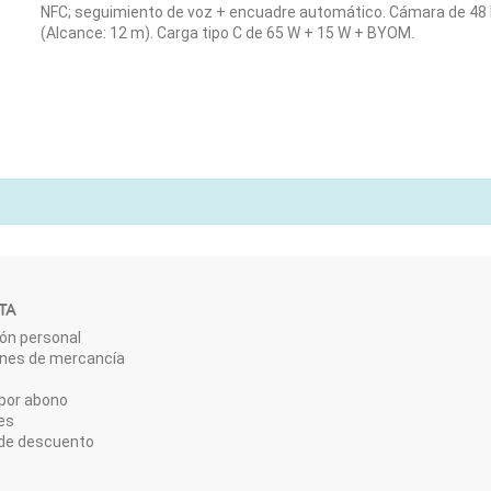
NFC; seguimiento de voz + encuadre automático. Cámara de 48
(Alcance: 12 m). Carga tipo C de 65 W + 15 W + BYOM.
TA
ón personal
ones de mercancía
por abono
es
de descuento