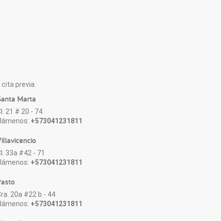
cita previa.
anta Marta
l. 21 # 20 - 74
Llámenos:
+573041231811
illavicencio
l. 33a #42 - 71
Llámenos:
+573041231811
asto
ra. 20a #22 b - 44
Llámenos:
+573041231811