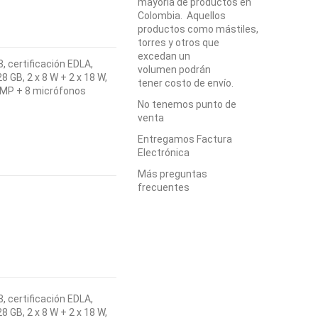
mayoría de productos en
Colombia. Aquellos
productos como mástiles,
torres y otros que
excedan un
3, certificación EDLA,
volumen podrán
 GB, 2 x 8 W + 2 x 18 W,
tener costo de envío.
 MP + 8 micrófonos
No tenemos punto de
venta
Entregamos Factura
Electrónica
Más preguntas
frecuentes
3, certificación EDLA,
 GB, 2 x 8 W + 2 x 18 W,