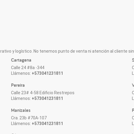
ativo y logístico. No tenemos punto de venta ni atención al cliente sin 
Cartagena
S
Calle 24 #8a -344
C
Llámenos:
+573041231811
Pereira
V
Calle 23# 4-58 Edificio Restrepos
C
Llámenos:
+573041231811
Manizales
P
Cra. 23b #70A-107
C
Llámenos:
+573041231811