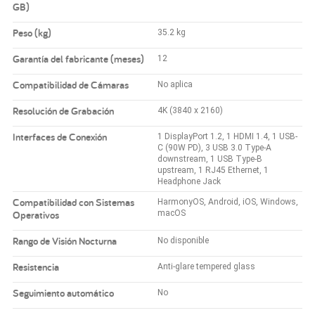
GB)
Peso (kg)
35.2 kg
Garantía del fabricante (meses)
12
Compatibilidad de Cámaras
No aplica
Resolución de Grabación
4K (3840 x 2160)
Interfaces de Conexión
1 DisplayPort 1.2, 1 HDMI 1.4, 1 USB-
C (90W PD), 3 USB 3.0 Type-A
downstream, 1 USB Type-B
upstream, 1 RJ45 Ethernet, 1
Headphone Jack
Compatibilidad con Sistemas
HarmonyOS, Android, iOS, Windows,
Operativos
macOS
Rango de Visión Nocturna
No disponible
Resistencia
Anti-glare tempered glass
Seguimiento automático
No