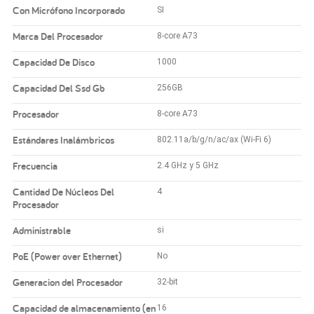
Con Micrófono Incorporado
SI
Marca Del Procesador
8-core A73
Capacidad De Disco
1000
Capacidad Del Ssd Gb
256GB
Procesador
8-core A73
Estándares Inalámbricos
802.11a/b/g/n/ac/ax (Wi-Fi 6)
Frecuencia
2.4 GHz y 5 GHz
Cantidad De Núcleos Del
4
Procesador
Administrable
si
PoE (Power over Ethernet)
No
Generacion del Procesador
32-bit
Capacidad de almacenamiento (en
16