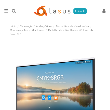
Cotizar
Inicio
Tecnología
Audio y Video
Dispositivos de Visualización
Monitores y Tvs
Monitores -
Pantalla Interactiva Huawei 65 IdeaHub
Board 3 Pro