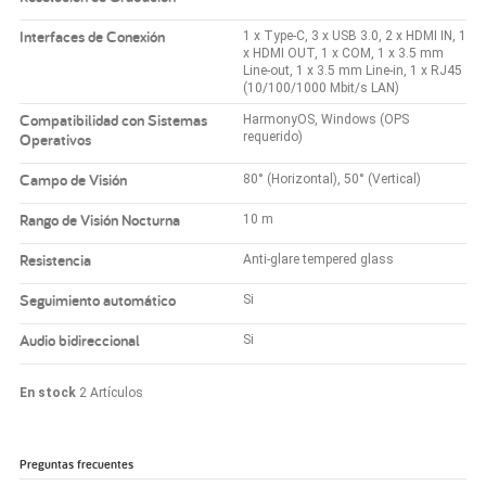
Interfaces de Conexión
1 x Type-C, 3 x USB 3.0, 2 x HDMI IN, 1
x HDMI OUT, 1 x COM, 1 x 3.5 mm
Line-out, 1 x 3.5 mm Line-in, 1 x RJ45
(10/100/1000 Mbit/s LAN)
Compatibilidad con Sistemas
HarmonyOS, Windows (OPS
Operativos
requerido)
Campo de Visión
80° (Horizontal), 50° (Vertical)
Rango de Visión Nocturna
10 m
Resistencia
Anti-glare tempered glass
Seguimiento automático
Si
Audio bidireccional
Si
En stock
2 Artículos
Preguntas frecuentes