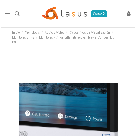
Cotizar
Inicio
Tecnología
Audio y Video
Dispositivos de Visualización
Monitores y Tvs
Monitores -
Pantalla Interactiva Huawei 75 IdeaHub
B3