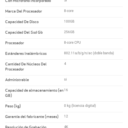
Con Micrófono Incorporado
SI
Marca Del Procesador
8-core
Capacidad De Disco
100GB
Capacidad Del Ssd Gb
256GB
Procesador
8-core CPU
Estándares Inalámbricos
802.11a/b/g/n/ac (doble banda)
Cantidad De Núcleos Del
4
Procesador
Administrable
si
Capacidad de almacenamiento (en
16
GB)
Peso (kg)
0 kg (licencia digital)
Garantía del fabricante (meses)
12
Resolución de Grabación
4K