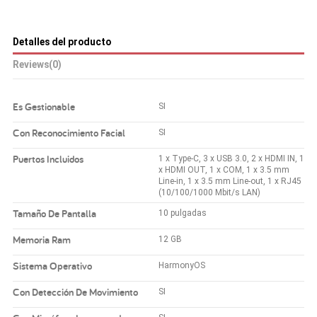
Detalles del producto
Reviews
(0)
Es Gestionable
SI
Con Reconocimiento Facial
SI
Puertos Incluidos
1 x Type-C, 3 x USB 3.0, 2 x HDMI IN, 1
x HDMI OUT, 1 x COM, 1 x 3.5 mm
Line-in, 1 x 3.5 mm Line-out, 1 x RJ45
(10/100/1000 Mbit/s LAN)
Tamaño De Pantalla
10 pulgadas
Memoria Ram
12 GB
Sistema Operativo
HarmonyOS
Con Detección De Movimiento
SI