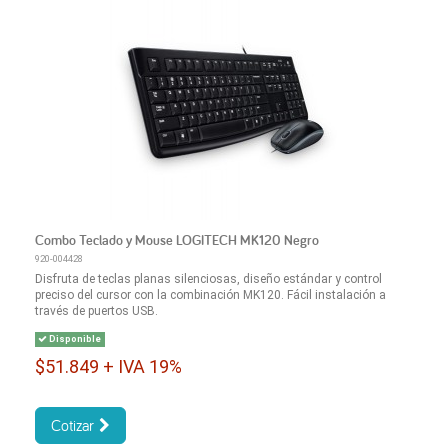
Combo Teclado y Mouse LOGITECH MK120 Negro
920-004428
Disfruta de teclas planas silenciosas, diseño estándar y control
preciso del cursor con la combinación MK120. Fácil instalación a
través de puertos USB.
Disponible
$51.849 + IVA 19%
Cotizar