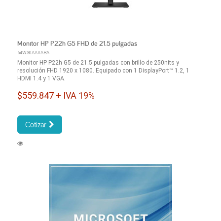
Monitor HP P22h G5 FHD de 21.5 pulgadas
64W30AA#ABA
Monitor HP P22h G5 de 21.5 pulgadas con brillo de 250nits y
resolución FHD 1920 x 1080. Equipado con 1 DisplayPort™ 1.2, 1
HDMI 1.4 y 1 VGA.
$559.847 + IVA 19%
Cotizar