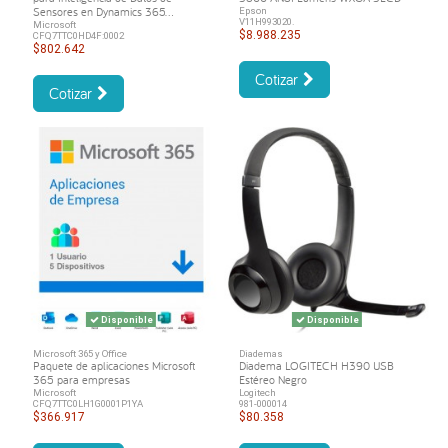
Sensores en Dynamics 365...
Epson
V11H993020.
Microsoft
$8.988.235
CFQ7TTC0HD4F:0002
$802.642
Cotizar
Cotizar
Disponible
Disponible
Microsoft 365 y Office
Diademas
Paquete de aplicaciones Microsoft
Diadema LOGITECH H390 USB
365 para empresas
Estéreo Negro
Microsoft
Logitech
CFQ7TTC0LH1G0001P1YA
981-000014
$366.917
$80.358