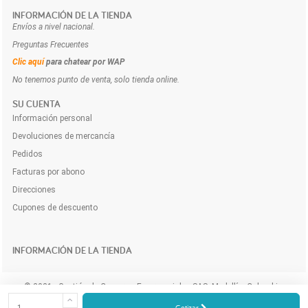
INFORMACIÓN DE LA TIENDA
Envíos a nivel nacional.
Preguntas Frecuentes
Clic aquí
para chatear por WAP
No tenemos punto de venta, solo tienda online.
SU CUENTA
Información personal
Devoluciones de mercancía
Pedidos
Facturas por abono
Direcciones
Cupones de descuento
INFORMACIÓN DE LA TIENDA
© 2021 - Gestión de Compras Empresariales SAS. Medellín, Colombia.
Compra y cotiza los productos e insumos para tu empresa a domicilio y
Cotizar