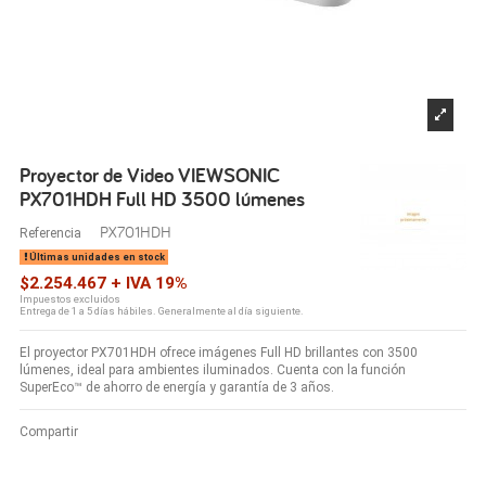
Proyector de Video VIEWSONIC
PX701HDH Full HD 3500 lúmenes
PX701HDH
Referencia
Últimas unidades en stock
$2.254.467 + IVA 19%
Impuestos excluidos
Entrega de 1 a 5 días hábiles. Generalmente al día siguiente.
El proyector PX701HDH ofrece imágenes Full HD brillantes con 3500
lúmenes, ideal para ambientes iluminados. Cuenta con la función
SuperEco™ de ahorro de energía y garantía de 3 años.
Compartir