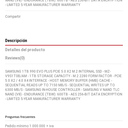
NAND (V8) - ENDURANCE (TBW): 600TB - AES 256-BIT DATA ENCRYPTION
- LIMITED 5-YEAR MANUFACTURER WARRANTY
Compartir
Descripción
Detalles del producto
Reviews
(0)
SAMSUNG 1TB 990 EVO PLUS PCIE 5.0 X2 M.2 INTERNAL SSD - MZ-
V9S1T0B/AM - 1TB STORAGE CAPACITY - M.2 2280 FORM FACTOR - PCIE
5.0 X2 / 4.0 X4 INTERFACE - HOST MEMORY BUFFER (HMB) CACHE -
SEQUENTIAL READS UP TO 7150 MB/S - SEQUENTIAL WRITES UP TO
6300 MB/S - SAMSUNG IN-HOUSE CONTROLLER - SAMSUNG V NAND TLC
NAND (V8) - ENDURANCE (TBW): 600TB - AES 256-BIT DATA ENCRYPTION
- LIMITED 5-YEAR MANUFACTURER WARRANTY
Preguntas frecuentes
Pedido mínimo 1.000.000 + iva