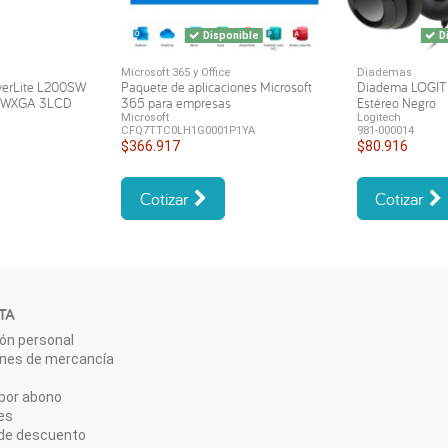
Disponible
Di
Microsoft 365 y Office
Diademas
werLite L200SW
Paquete de aplicaciones Microsoft
Diadema LOGI
s WXGA 3LCD
365 para empresas
Estéreo Negro
Microsoft
Logitech
CFQ7TTC0LH1G0001P1YA
981-000014
$366.917
$80.916
Cotizar
Cotizar
TA
ón personal
ones de mercancía
por abono
es
de descuento