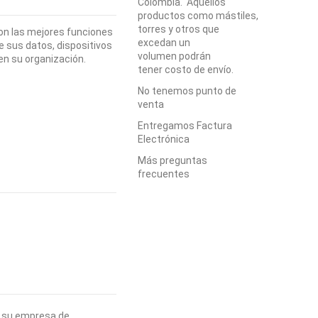
Colombia. Aquellos
productos como mástiles,
torres y otros que
on las mejores funciones
excedan un
e sus datos, dispositivos
volumen podrán
en su organización.
tener costo de envío.
No tenemos punto de
venta
Entregamos Factura
Electrónica
Más preguntas
frecuentes
er su empresa de