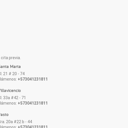
cita previa.
anta Marta
l. 21 # 20 - 74
Llámenos:
+573041231811
illavicencio
l. 33a #42 - 71
Llámenos:
+573041231811
asto
ra. 20a #22 b - 44
Llámenos:
+573041231811