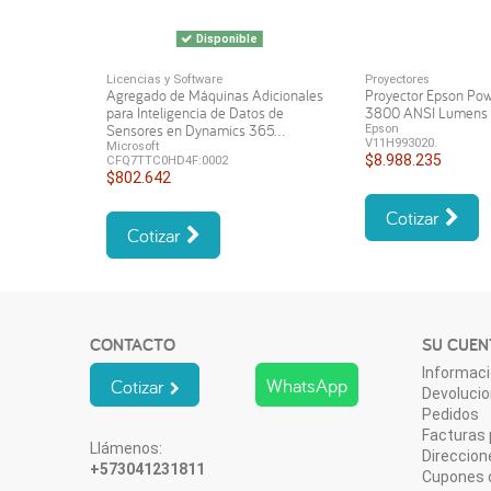
Disponible
Licencias y Software
Proyectores
Agregado de Máquinas Adicionales
Proyector Epson Po
para Inteligencia de Datos de
3800 ANSI Lumen
Sensores en Dynamics 365...
Epson
V11H993020.
Microsoft
$8.988.235
CFQ7TTC0HD4F:0002
$802.642
Cotizar
Cotizar
CONTACTO
SU CUEN
Informaci
WhatsApp
Cotizar
Devoluci
Pedidos
Facturas 
Llámenos:
Direccion
+573041231811
Cupones 