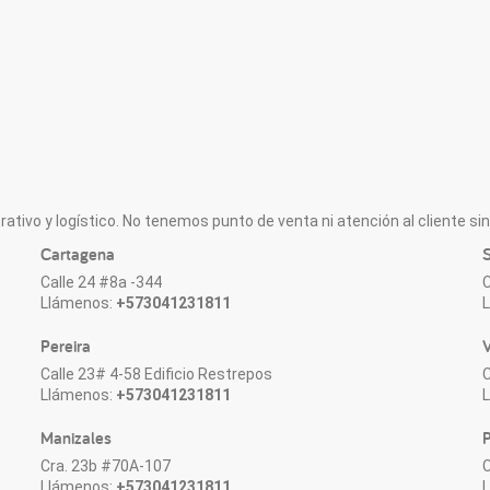
ativo y logístico. No tenemos punto de venta ni atención al cliente sin 
Cartagena
S
Calle 24 #8a -344
C
Llámenos:
+573041231811
Pereira
V
Calle 23# 4-58 Edificio Restrepos
C
Llámenos:
+573041231811
Manizales
P
Cra. 23b #70A-107
C
Llámenos:
+573041231811