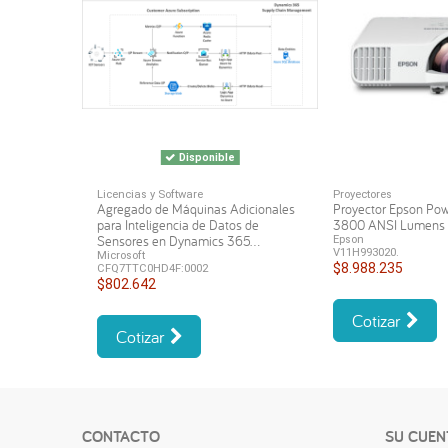
Disponible
Licencias y Software
Proyectores
Agregado de Máquinas Adicionales
Proyector Epson Po
para Inteligencia de Datos de
3800 ANSI Lumen
Sensores en Dynamics 365...
Epson
V11H993020.
Microsoft
$8.988.235
CFQ7TTC0HD4F:0002
$802.642
Cotizar
Cotizar
CONTACTO
SU CUEN