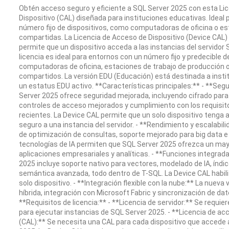
Obtén acceso seguro y eficiente a SQL Server 2025 con esta Li
Dispositivo (CAL) diseñada para instituciones educativas. Ideal
número fijo de dispositivos, como computadoras de oficina o es
compartidas. La Licencia de Acceso de Dispositivo (Device CAL)
permite que un dispositivo acceda a las instancias del servidor
licencia es ideal para entornos con un número fijo y predecible 
computadoras de oficina, estaciones de trabajo de producción 
compartidos. La versión EDU (Educación) está destinada a inst
un estatus EDU activo. **Características principales:** - **Se
Server 2025 ofrece seguridad mejorada, incluyendo cifrado para
controles de acceso mejorados y cumplimiento con los requisi
recientes. La Device CAL permite que un solo dispositivo tenga
seguro a una instancia del servidor. - **Rendimiento y escalabi
de optimización de consultas, soporte mejorado para big data e
tecnologías de IA permiten que SQL Server 2025 ofrezca un may
aplicaciones empresariales y analíticas. - **Funciones integrada
2025 incluye soporte nativo para vectores, modelado de IA, índ
semántica avanzada, todo dentro de T-SQL. La Device CAL habil
solo dispositivo. - **Integración flexible con la nube:** La nueva
híbrida, integración con Microsoft Fabric y sincronización de dat
**Requisitos de licencia:** - **Licencia de servidor:** Se requier
para ejecutar instancias de SQL Server 2025. - **Licencia de ac
(CAL):** Se necesita una CAL para cada dispositivo que accede 