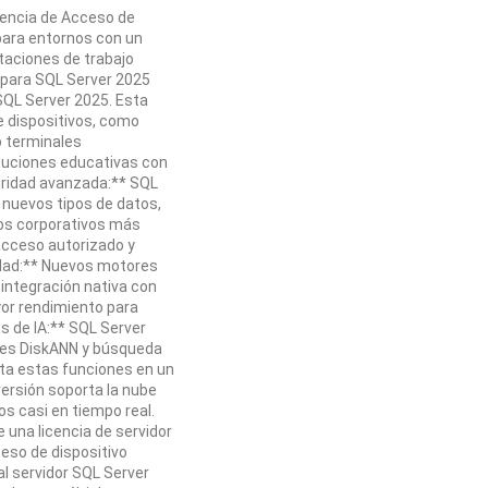
cencia de Acceso de
 para entornos con un
taciones de trabajo
 para SQL Server 2025
 SQL Server 2025. Esta
de dispositivos, como
o terminales
ituciones educativas con
guridad avanzada:** SQL
 nuevos tipos de datos,
tos corporativos más
 acceso autorizado y
lidad:** Nuevos motores
 integración nativa con
or rendimiento para
s de IA:** SQL Server
ices DiskANN y búsqueda
ita estas funciones en un
 versión soporta la nube
os casi en tiempo real.
e una licencia de servidor
ceso de dispositivo
al servidor SQL Server