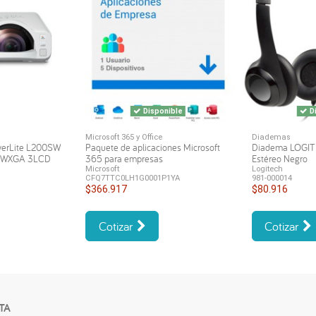
Disponible
Di
Microsoft 365 y Office
Diademas
werLite L200SW
Paquete de aplicaciones Microsoft
Diadema LOGI
s WXGA 3LCD
365 para empresas
Estéreo Negro
Microsoft
Logitech
CFQ7TTC0LH1G0001P1YA
981-000014
$366.917
$80.916
Cotizar
Cotizar
TA