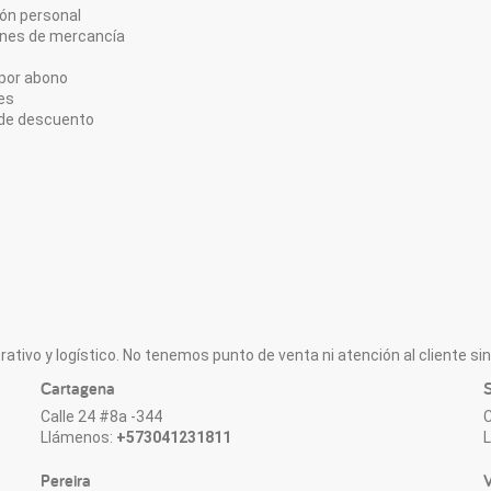
ón personal
ones de mercancía
por abono
es
de descuento
ativo y logístico. No tenemos punto de venta ni atención al cliente sin 
Cartagena
S
Calle 24 #8a -344
C
Llámenos:
+573041231811
Pereira
V