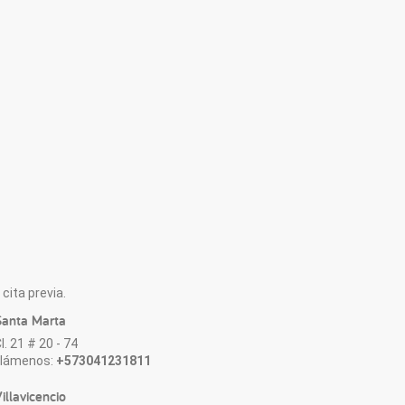
cita previa.
anta Marta
l. 21 # 20 - 74
Llámenos:
+573041231811
illavicencio