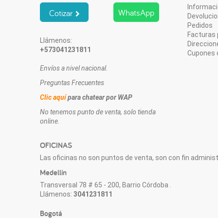
Informaci
WhatsApp
Cotizar
Devoluci
Pedidos
Facturas 
Llámenos:
Direccion
+573041231811
Cupones 
Envíos a nivel nacional.
Preguntas Frecuentes
Clic aquí
para chatear por WAP
No tenemos punto de venta, solo tienda
online.
OFICINAS
Las oficinas no son puntos de venta, son con fin administr
Medellín
Transversal 78 # 65 - 200, Barrio Córdoba .
Llámenos:
3041231811
Bogotá