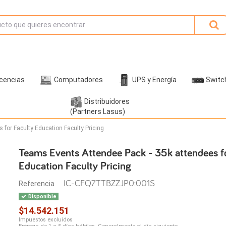
icencias
Computadores
UPS y Energía
Switc
Distribuidores
(Partners Lasus)
for Faculty Education Faculty Pricing
Teams Events Attendee Pack - 35k attendees f
Education Faculty Pricing
IC-CFQ7TTBZZJP0:001S
Referencia
Disponible
$14.542.151
Impuestos excluidos