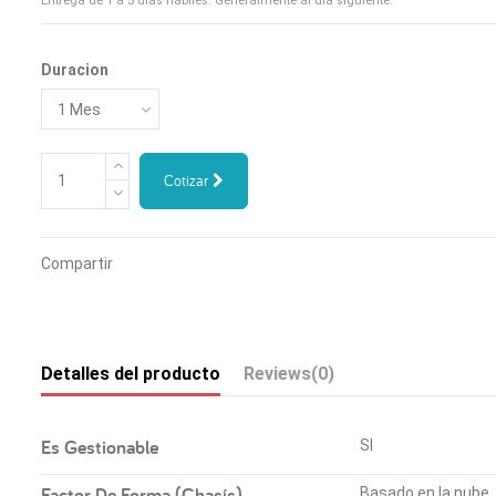
Entrega de 1 a 5 días hábiles. Generalmente al día siguiente.
Duracion
Cotizar
Compartir
Detalles del producto
Reviews
(0)
Es Gestionable
SI
Factor De Forma (Chasís)
Basado en la nube