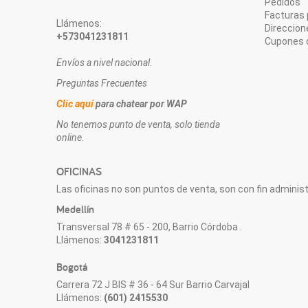
Pedidos
Facturas 
Llámenos:
Direccion
+573041231811
Cupones 
Envíos a nivel nacional.
Preguntas Frecuentes
Clic aquí
para chatear por WAP
No tenemos punto de venta, solo tienda
online.
OFICINAS
Las oficinas no son puntos de venta, son con fin administr
Medellín
Transversal 78 # 65 - 200, Barrio Córdoba .
Llámenos:
3041231811
Bogotá
Carrera 72 J BIS # 36 - 64 Sur Barrio Carvajal
Llámenos:
(601) 2415530