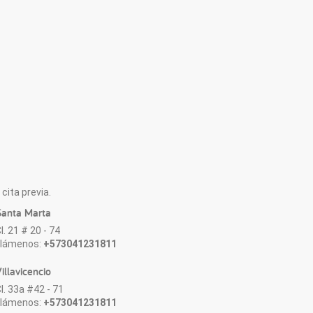
cita previa.
anta Marta
l. 21 # 20 - 74
Llámenos:
+573041231811
illavicencio
l. 33a #42 - 71
Llámenos:
+573041231811