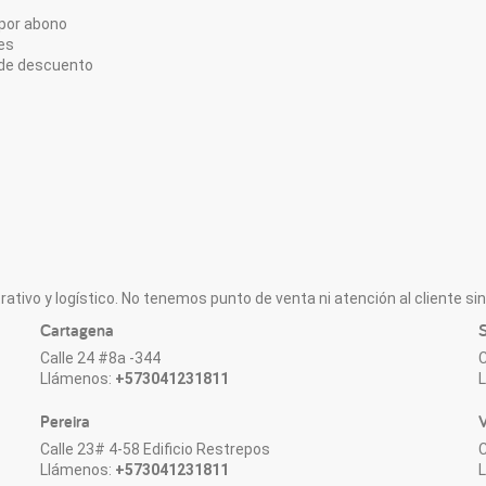
por abono
es
de descuento
ativo y logístico. No tenemos punto de venta ni atención al cliente sin 
Cartagena
S
Calle 24 #8a -344
C
Llámenos:
+573041231811
Pereira
V
Calle 23# 4-58 Edificio Restrepos
C
Llámenos:
+573041231811