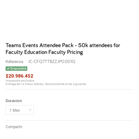
Teams Events Attendee Pack - 50k attendees for
Faculty Education Faculty Pricing
IC-CFQ7TTBZZJP0:001Q
Referencia
Disponible
$20.986.452
Impuestos excluidos
Entrega de 1 a 5 días hábiles. Generalmente al día siguiente.
Duracion
Compartir