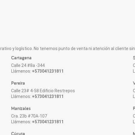
ativo y logístico. No tenemos punto de venta ni atención al cliente sin 
Cartagena
S
Calle 24 #8a -344
C
Llámenos:
+573041231811
Pereira
V
Calle 23# 4-58 Edificio Restrepos
C
Llámenos:
+573041231811
Manizales
P
Cra. 23b #70A-107
C
Llámenos:
+573041231811
Cúcuta
M