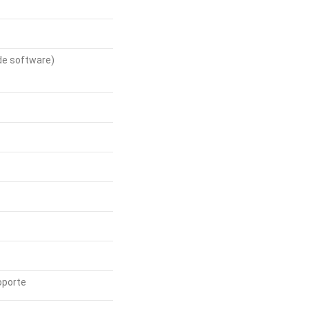
 de software)
oporte