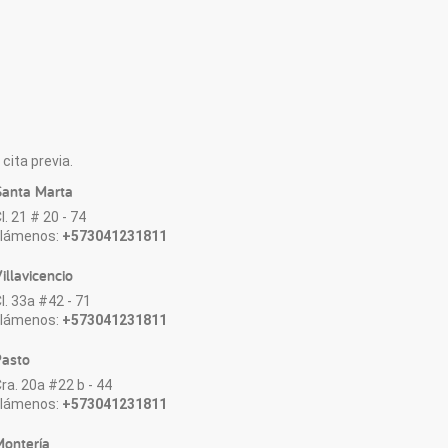
cita previa.
anta Marta
l. 21 # 20 - 74
Llámenos:
+573041231811
illavicencio
l. 33a #42 - 71
Llámenos:
+573041231811
asto
ra. 20a #22 b - 44
Llámenos:
+573041231811
ontería