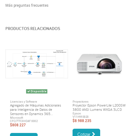
Más preguntas frecuentes
PRODUCTOS RELACIONADOS
Disponible
Licencias y Software
Proyectores
Agregado de Máquinas Adicionales
Proyector Epson PowerLite L200SW
para Inteligencia de Datos de
3800 ANSI Lumens WXGA 3LCD
Sensores en Dynamics 365...
Epson
V11H993020.
Microsoft
$8.988.235
CFQ7TTC0HD4F:0002
$808.227
Cotizar