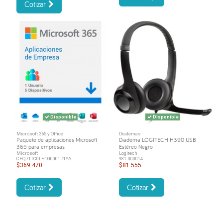
Cotizar
Disponible
Disponible
Microsoft 365 y Office
Diademas
Paquete de aplicaciones Microsoft
Diadema LOGITECH H390 USB
365 para empresas
Estéreo Negro
Microsoft
Logitech
CFQ7TTC0LH1G0001P1YA
981-000014
$369.470
$81.555
Cotizar
Cotizar