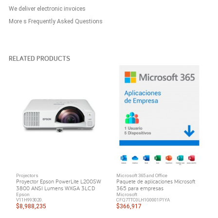
We deliver electronic invoices
More s Frequently Asked Questions
RELATED PRODUCTS
Projectors
Microsoft 365 and Office
Proyector Epson PowerLite L200SW
Paquete de aplicaciones Microsoft
3800 ANSI Lumens WXGA 3LCD
365 para empresas
Epson
Microsoft
V11H993020.
CFQ7TTC0LH1G0001P1YA
$8,988,235
$366,917