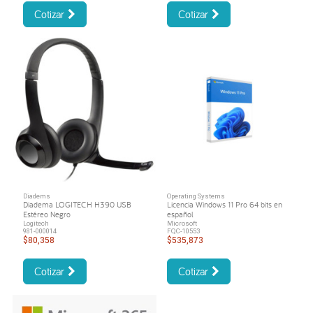
Cotizar
Cotizar
Diadems
Operating Systems
Diadema LOGITECH H390 USB
Licencia Windows 11 Pro 64 bits en
Estéreo Negro
español
Logitech
Microsoft
981-000014
FQC-10553
$80,358
$535,873
Cotizar
Cotizar