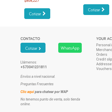
$808,227
Cotizar
Cotizar
CONTACTO
YOUR A
Personal 
WhatsApp
Cotizar
Merchand
Orders
Credit sli
Llámenos:
Addresse
+573041231811
Vouchers
Envíos a nivel nacional.
Preguntas Frecuentes
Clic aquí
para chatear por WAP
No tenemos punto de venta, solo tienda
online.