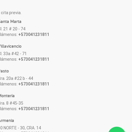
cita previa.
anta Marta
l. 21 # 20 - 74
Llámenos:
+573041231811
illavicencio
l. 33a #42 - 71
Llámenos:
+573041231811
asto
ra. 20a #22 b - 44
Llámenos:
+573041231811
ontería
ra. 8 #45-35
Llámenos:
+573041231811
Armenia
0 NORTE - 30, CRA. 14