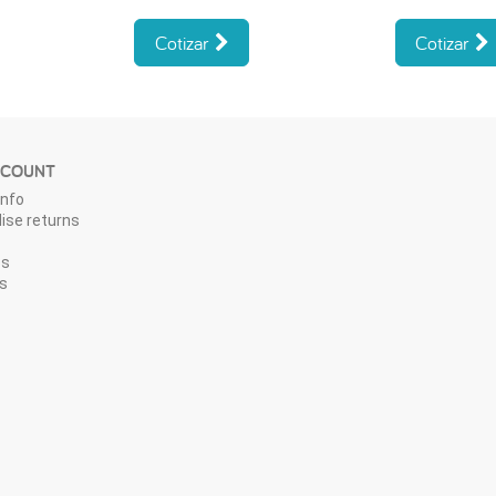
Cotizar
Cotizar
CCOUNT
info
ise returns
ps
s