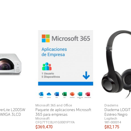
Microsoft 365 and Office
Diadems
werLite L200SW
Paquete de aplicaciones Microsoft
Diadema LOGI
s WXGA 3LCD
365 para empresas
Estéreo Negro
Microsoft
Logitech
CFQ7TTC0LH1G0001P1YA
981-000014
$369,470
$82,175