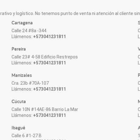
ativo y logístico. No tenemos punto de venta ni atención al cliente sin 
Cartagena
S
Calle 24 #8a -344
C
Llámenos:
+573041231811
Pereira
V
Calle 23# 4-58 Edificio Restrepos
C
Llámenos:
+573041231811
Manizales
P
Cra. 23b #70A-107
C
Llámenos:
+573041231811
Cúcuta
M
Calle 10N #14AE-86 Barrio La Mar
C
Llámenos:
+573041231811
Ibagué
Calle 6 #1-27 B
1