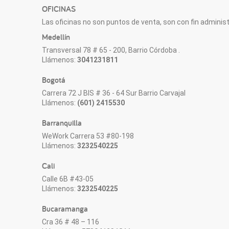
OFICINAS
Las oficinas no son puntos de venta, son con fin administr
Medellín
Transversal 78 # 65 - 200, Barrio Córdoba .
Llámenos:
3041231811
Bogotá
Carrera 72 J BIS # 36 - 64 Sur Barrio Carvajal
Llámenos:
(601) 2415530
Barranquilla
WeWork Carrera 53 #80-198
Llámenos:
3232540225
Cali
Calle 6B #43-05
Llámenos:
3232540225
Bucaramanga
Cra 36 # 48 – 116