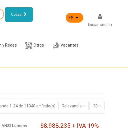
Cotizar

ES
Iniciar sesión
h y Redes
Otros
Vacantes
ndo 1-24 de 11048 artículo(s)
Relevancia
30
$8.988.235 + IVA 19%
0 ANSI Lumens