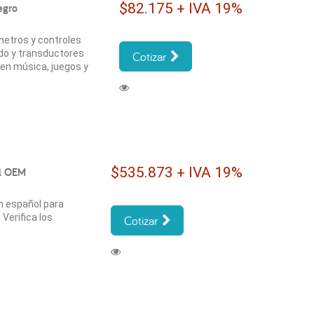
$82.175 + IVA 19%
egro
metros y controles
ido y transductores
Cotizar
 en música, juegos y
$535.873 + IVA 19%
ol OEM
n español para
Verifica los
Cotizar