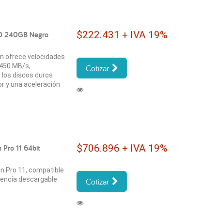
$222.431 + IVA 19%
00 240GB Negro
on ofrece velocidades
 450 MB/s,
Cotizar
 los discos duros
or y una aceleración
$706.896 + IVA 19%
 Pro 11 64bit
in Pro 11, compatible
icencia descargable
Cotizar