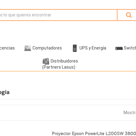
icencias
Computadores
UPS y Energía
Switc
Distribuidores
(Partners Lasus)
ogía
Mostra
Proyector Epson PowerLite L200SW 380