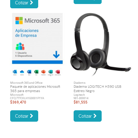
Cotizar
Microsoft 365 and Office
Diadems
Paquete de aplicaciones Microsoft
Diadema LOGITECH H390 USB
365 para empresas
Estéreo Negro
Microsoft
Logitech
CFQ7TTC0LH1G0001P1YA
981-000014
$369,470
$81,555
Cotizar
Cotizar