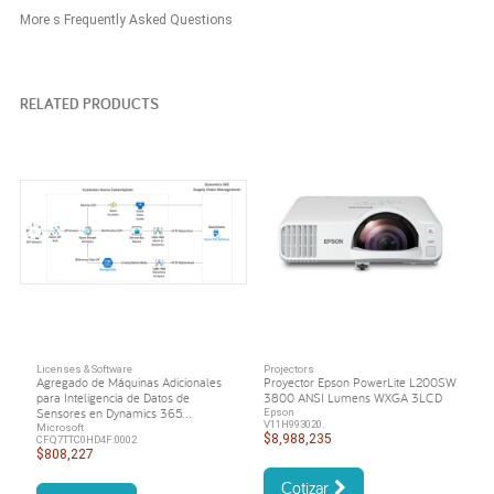
More s Frequently Asked Questions
RELATED PRODUCTS
Licenses & Software
Projectors
Agregado de Máquinas Adicionales
Proyector Epson PowerLite L200SW
para Inteligencia de Datos de
3800 ANSI Lumens WXGA 3LCD
Sensores en Dynamics 365...
Epson
V11H993020.
Microsoft
$8,988,235
CFQ7TTC0HD4F:0002
$808,227
Cotizar