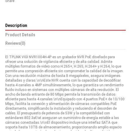
Share
Description
Product Details
Reviews
(0)
El TPLINK VIGI NVR1004H-4P es un grabador NVR PoE diseñado para
ofrecer una solución de vigilancia eficiente y de alta calidad. Admite
múltiples formatos de video como H.265+, H.265, H.264+ y H.264, lo que
permite una compresión eficiente sin comprometer la calidad de la imagen.
Con una resolución máxima de hasta 8 megapíxeles, asegura imágenes
detalladas y claras.\n\nEste NVR cuenta con la capacidad de decodificar
hasta 4 canales a 4MP simultáneamente, lo que garantiza un rendimiento
fluido incluso en sistemas con múltiples cámaras de alta resolución. El
ancho de banda entrante de 80 Mbps permite la transmisión de datos
eficiente para hasta 4 canales.\n\nEquipado con 4 puertos PoE+ de 10/100
Mbps, facilita la conexión y alimentación de cámaras compatibles PoE
directamente, simplificando la instalación y reduciendo el desorden de
cables. El presupuesto de potencia de 53W y la compatibilidad con
estándares 802.3af/at aseguran un suministro de energía estable a las
cámaras conectadas.\n\nEl dispositivo incluye una interfaz SATA que
soporta hasta 10TB de almacenamiento, proporcionando amplio espacio