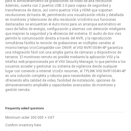
para el almacenamiento de grabaciones de video de alta resolución.
Además, cuenta con 2 puertos USB 2.0 para copias de seguridad y
transferencia de datos, así como puertos VGA y HDMI que soportan
resoluciones de hasta 4K, permitiendo una visualización nítida y detallada
en monitores y televisores de alta resolución.\n\nEntre sus funciones
destacadas se encuentran el Auto Inicio para un arranque automático en
caso de fallos de energía, configuración y alarmas con detección inteligente
que mejoran la seguridad y la eficiencia del sistema. El audio de dos vías
permite la comunicación directa a través del NVR, y la reproducción
simultánea facilita la revisión de grabaciones en múltiples canales al
mismo tiempo.\n\nCompatible con ONVIF, el VIGI NVR1004H-4P garantiza
una integración fácil con una amplia gama de cámaras y dispositivos de
terceros. El monitoreo remoto es posible mediante la aplicación VIGI y la
interfaz web proporcionada por el VIGI Security Manager, lo que permite a los
usuarios acceder y gestionar su sistema de vigilancia desde cualquier
lugar con conexión a internet.\n\nEn resumen, el TPLINK VIGI NVR1004H-4P
es una solución completa y robusta para necesidades de vigilancia,
ofreciendo alta calidad de video, facilidad de instalación, opciones de
almacenamiento ampliable y capacidades avanzadas de monitoreo y
gestión remota.
Frequently asked questions
Minimum order 300.000 + VAT
Confirm inventory here