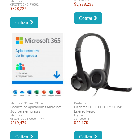
V11H993020.
Microsoft
$8,988,235
CFQ7TTC0HD4F:0002
$808,227
Cotizar
Cotizar
Microsoft 365 and Office
Diadems
Paquete de aplicaciones Microsoft
Diadema LOGITECH H390 USB
365 para empresas
Estéreo Negro
Microsoft
Logitech
CFQ7TTC0LH1G0001P1YA
981-000014
$369,470
$82,175
Cotizar
Cotizar