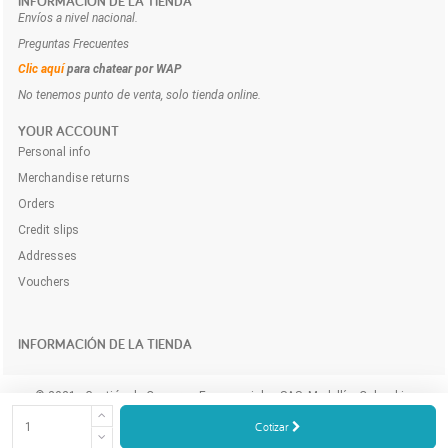
INFORMACIÓN DE LA TIENDA
Envíos a nivel nacional.
Preguntas Frecuentes
Clic aquí
para chatear por WAP
No tenemos punto de venta, solo tienda online.
YOUR ACCOUNT
Personal info
Merchandise returns
Orders
Credit slips
Addresses
Vouchers
INFORMACIÓN DE LA TIENDA
© 2021 - Gestión de Compras Empresariales SAS. Medellín, Colombia.
Compra y cotiza los productos e insumos para tu empresa a domicilio y
Cotizar
online.